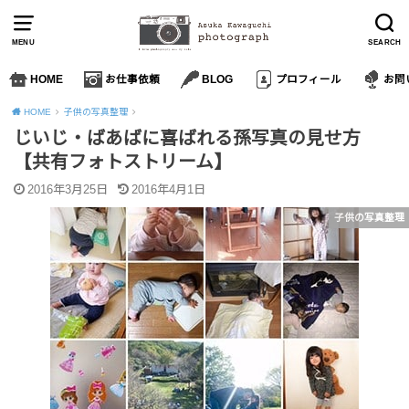
MENU
SEARCH
HOME
お仕事依頼
BLOG
プロフィール
お問
HOME
子供の写真整理
じいじ・ばあばに喜ばれる孫写真の見せ方
【共有フォトストリーム】
2016年3月25日
2016年4月1日
子供の写真整理