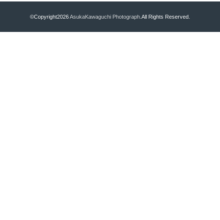
©Copyright2026
AsukaKawaguchi Photograph
.All Rights Reserved.