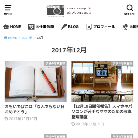
MENU
SEARCH
HOME
お仕事依頼
BLOG
プロフィール
お問
HOME
2017年
12月
2017年12月
子供の写真整理
子供の写真整理
【12月10日開催報告】スマホやパ
おもいでばこは「なんでもない日
ソコンが苦手なママのための写真
おめでとう」
整理講座
2017年12月19日
2017年12月19日
子供の写真整理
子供の写真整理