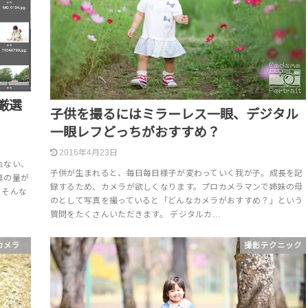
厳選
子供を撮るにはミラーレス一眼、デジタル
一眼レフどっちがおすすめ？
2016年4月23日
れない、
子供が生まれると、毎日毎日様子が変わっていく我が子。成長を記
真の量が
録するため、カメラが欲しくなります。プロカメラマンで姉妹の母
・そんな
のとして写真を撮っていると「どんなカメラがおすすめ？」という
質問をたくさんいただきます。 デジタルカ…
カメラ
撮影テクニック