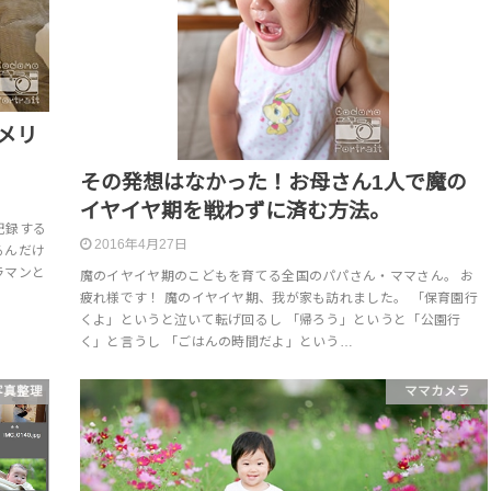
メリ
その発想はなかった！お母さん1人で魔の
イヤイヤ期を戦わずに済む方法。
記録する
2016年4月27日
るんだけ
ラマンと
魔のイヤイヤ期のこどもを育てる全国のパパさん・ママさん。 お
疲れ様です！ 魔のイヤイヤ期、我が家も訪れました。 「保育園行
くよ」というと泣いて転げ回るし 「帰ろう」というと「公園行
く」と言うし 「ごはんの時間だよ」という…
写真整理
ママカメラ