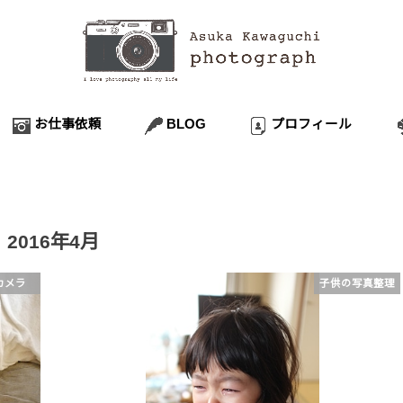
お仕事依頼
BLOG
プロフィール
データ管理
子供の写真整理
フォトブック
おもいでばこ
ママカメラ
撮影テクニック
小道具・衣装
Reading
お仕事
2016年4月
カメラ
子供の写真整理