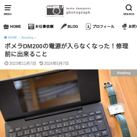
MENU
SEARCH
HOME
お仕事依頼
BLOG
プロフィール
お問
HOME
Reading
ポメラDM200の電源が入らなくなった！修理
前に出来ること
2023年11月7日
2024年5月7日
Reading