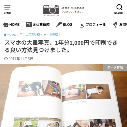
MENU
SEARCH
HOME
お仕事依頼
BLOG
プロフィール
お問
HOME
子供の写真整理
データ管理
スマホの大量写真、1年分1,000円で印刷でき
る良い方法見つけました。
2017年11月6日
データ管理