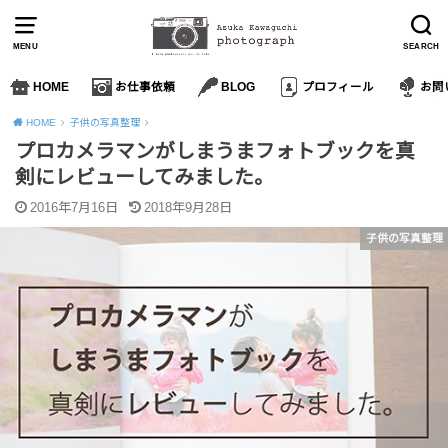
MENU
SEARCH
HOME
お仕事依頼
BLOG
プロフィール
お問
HOME
子供の写真整理
プロカメラマンがしまうまフォトブックを真
剣にレビューしてみました。
2016年7月16日
2018年9月28日
子供の写真整理