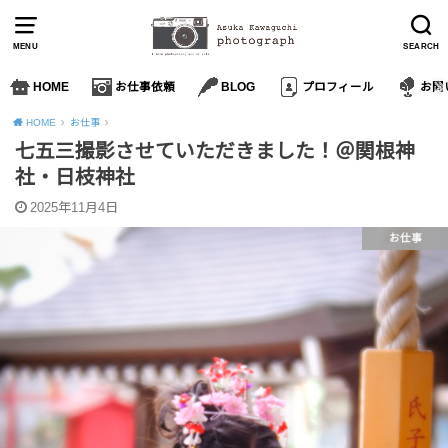
MENU
SEARCH
HOME
お仕事依頼
BLOG
プロフィール
お問
HOME
お仕事
七五三撮影させていただきました！＠関根神
社・日枝神社
2025年11月4日
お仕事