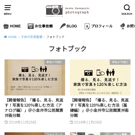
MENU
SEARCH
HOME
お仕事依頼
BLOG
プロフィール
お問
HOME
子供の写真整理
フォトブック
フォトブック
おもいでばこ
おもいでばこ
【開催報告】「撮る、見る、見返
【開催報告】「撮る、見る、見返
す！写真を120％楽しむ方法（ア
す！写真を120％楽しむ方法（基
ナログ編）」＠小金井市公民館貫
礎編）」＠小金井市公民館貫井南
井南分館
分館
2018年11月29日
2018年11月29日
フォトブック
データ管理