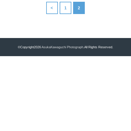
<
1
2
©Copyright2026
AsukaKawaguchi Photograph
.All Rights Reserved.